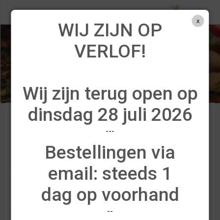
SHARE
x
WIJ ZIJN OP
VERLOF!
Wij zijn terug open op
dinsdag 28 juli 2026
---
BROODJES
Bestellingen via
De lekkerste huisgemaakte broodjes
email: steeds 1
vindt u ongetwijfeld bij Broodjeszaak ’t
dag op voorhand
Krokantje in Westerlo. Kiest u liever
voor een warme maaltijd? Ontdek dan
--
ook ons assortiment van vers bereide